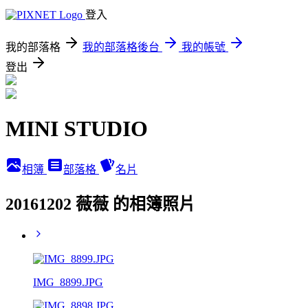
登入
我的部落格
我的部落格後台
我的帳號
登出
MINI STUDIO
相簿
部落格
名片
20161202 薇薇 的相簿照片
IMG_8899.JPG