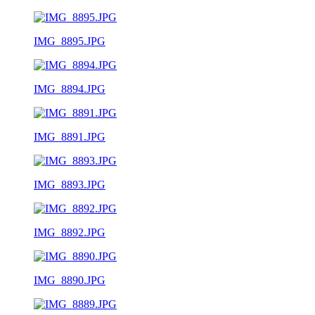
IMG_8895.JPG
IMG_8894.JPG
IMG_8891.JPG
IMG_8893.JPG
IMG_8892.JPG
IMG_8890.JPG