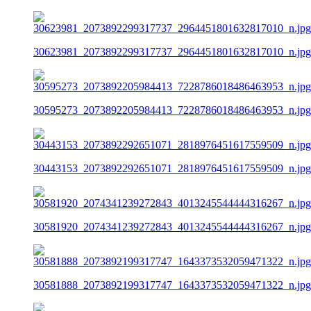
30623981_2073892299317737_2964451801632817010_n.jpg
30595273_2073892205984413_7228786018486463953_n.jpg
30443153_2073892292651071_2818976451617559509_n.jpg
30581920_2074341239272843_4013245544444316267_n.jpg
30581888_2073892199317747_1643373532059471322_n.jpg