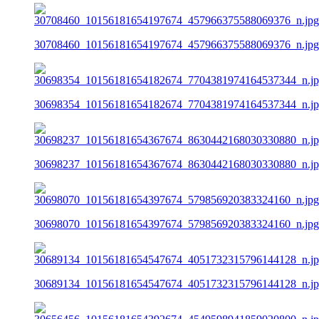
30708460_10156181654197674_457966375588069376_n.jpg
30698354_10156181654182674_7704381974164537344_n.j
30698237_10156181654367674_8630442168030330880_n.j
30698070_10156181654397674_579856920383324160_n.jpg
30689134_10156181654547674_4051732315796144128_n.j