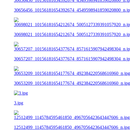
30656456_10156181654392674_4549598941859020800_n.j
30698021_10156181654212674_5005127339391057920_n.j
30657207_10156181654377674_8571615907942498304_n.j
30653209_10156181654177674_492384220568616960_n.jpg
3.jpg
12512499_1145784595461850_4967056423643447606_n.jpg